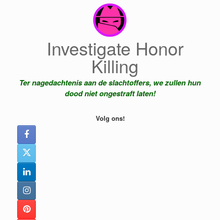
Ga
naar
de
inhoud
Investigate Honor
Killing
Ter nagedachtenis aan de slachtoffers, we zullen hun
dood niet ongestraft laten!
Volg ons!