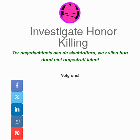
Ga
naar
de
inhoud
Investigate Honor
Killing
Ter nagedachtenis aan de slachtoffers, we zullen hun
dood niet ongestraft laten!
Volg ons!