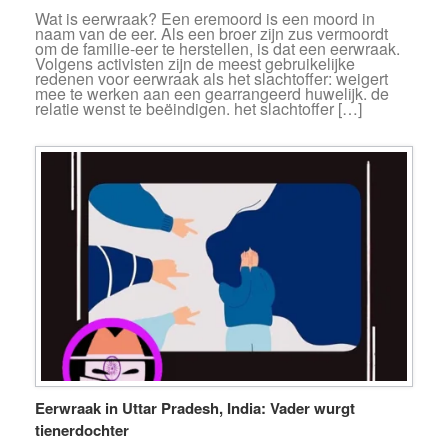
Wat is eerwraak? Een eremoord is een moord in
naam van de eer. Als een broer zijn zus vermoordt
om de familie-eer te herstellen, is dat een eerwraak.
Volgens activisten zijn de meest gebruikelijke
redenen voor eerwraak als het slachtoffer: weigert
mee te werken aan een gearrangeerd huwelijk. de
relatie wenst te beëindigen. het slachtoffer […]
Eerwraak in Uttar Pradesh, India: Vader wurgt
tienerdochter