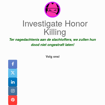
Ga
naar
de
inhoud
Investigate Honor
Killing
Ter nagedachtenis aan de slachtoffers, we zullen hun
dood niet ongestraft laten!
Volg ons!