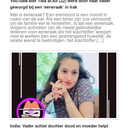
YouTube-ster Tiba al-Ali (22) werd door haar vader
gewurgd bij een ‘eerwraak’ in Irak
Wat is eerwraak? Een eremoord is een moord in
naam van de eer. Als een broer zijn zus vermoordt
om de familie-eer te herstellen, is dat een eerwraak.
Volgens activisten zijn de meest gebruikelijke
redenen voor eerwraak als het slachtoffer: weigert
mee te werken aan een gearrangeerd huwelijk. de
relatie wenst te beëindigen. het slachtoffer […]
India: Vader schiet dochter dood en moeder helpt