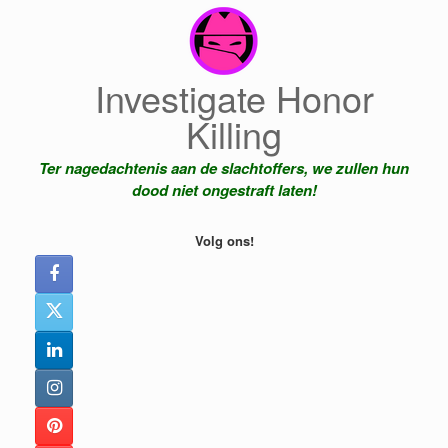
Ga
naar
de
inhoud
Investigate Honor
Killing
Ter nagedachtenis aan de slachtoffers, we zullen hun
dood niet ongestraft laten!
Volg ons!