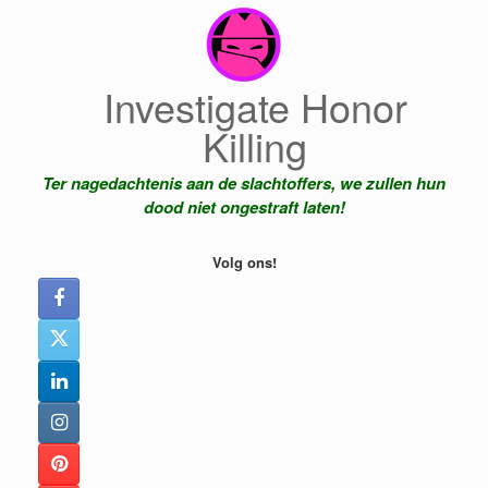
Ga
naar
de
inhoud
Investigate Honor
Killing
Ter nagedachtenis aan de slachtoffers, we zullen hun
dood niet ongestraft laten!
Volg ons!