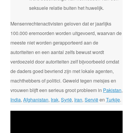
seksuele relatie buiten het huwelijk.
Mensenrechtenactivisten geloven dat er jaarlijks
100.000 eremoorden worden uitgevoerd, waarvan de
meeste niet worden gerapporteerd aan de
autoriteiten en een aantal zelfs bewust wordt
verdoezeld door autoriteiten zelf bijvoorbeeld omdat
de daders goed bevriend zijn met lokale agenten,
machthebbers of politici. Geweld tegen meisjes en
vrouwen blijft een serieus groot probleem in
Pakistan
,
India
,
Afghanistan
,
Irak
,
Syrië
,
Iran
,
Servië
en
Turkije
.