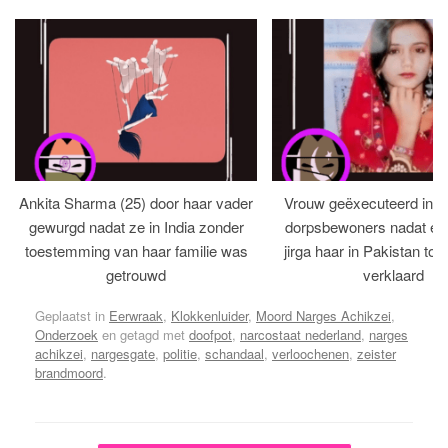
Ankita Sharma (25) door haar vader
Vrouw geëxecuteerd in bi
gewurgd nadat ze in India zonder
dorpsbewoners nadat een 
toestemming van haar familie was
jirga haar in Pakistan tot 
getrouwd
verklaard
Geplaatst in
Eerwraak
,
Klokkenluider
,
Moord Narges Achikzei
,
Onderzoek
en getagd met
doofpot
,
narcostaat nederland
,
narges
achikzei
,
nargesgate
,
politie
,
schandaal
,
verloochenen
,
zeister
brandmoord
.