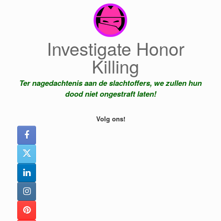
Ga
naar
de
inhoud
Investigate Honor
Killing
Ter nagedachtenis aan de slachtoffers, we zullen hun
dood niet ongestraft laten!
Volg ons!