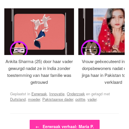
Ankita Sharma (25) door haar vader
Vrouw geëxecuteerd in bi
gewurgd nadat ze in India zonder
dorpsbewoners nadat een 
toestemming van haar familie was
jirga haar in Pakistan tot 
getrouwd
verklaard
Geplaatst in
Eerwraak
,
Innovatie
,
Onderzoek
en getagd met
Duitsland
,
moeder
,
Pakistaanse dader
,
politie
,
vader
.
Bericht navigatie
←
Eerwraak verhaal: Maria P.