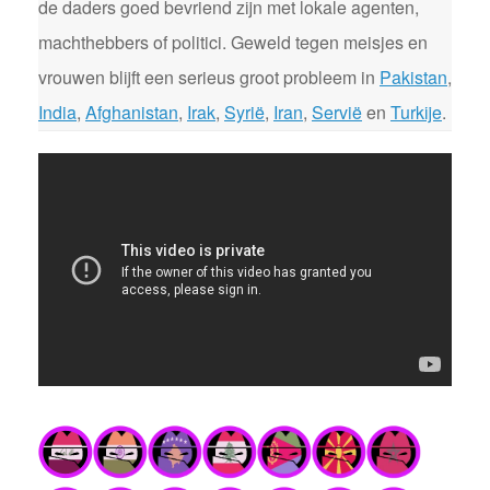
de daders goed bevriend zijn met lokale agenten,
machthebbers of politici. Geweld tegen meisjes en
vrouwen blijft een serieus groot probleem in
Pakistan
,
India
,
Afghanistan
,
Irak
,
Syrië
,
Iran
,
Servië
en
Turkije
.