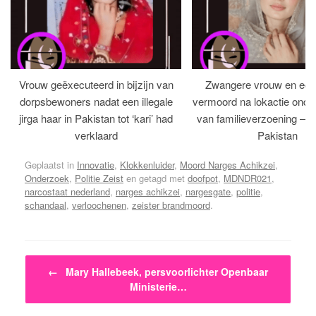
Vrouw geëxecuteerd in bijzijn van
Zwangere vrouw en ech
dorpsbewoners nadat een illegale
vermoord na lokactie ond
jirga haar in Pakistan tot ‘kari’ had
van familieverzoening – H
verklaard
Pakistan
Geplaatst in
Innovatie
,
Klokkenluider
,
Moord Narges Achikzei
,
Onderzoek
,
Politie Zeist
en getagd met
doofpot
,
MDNDR021
,
narcostaat nederland
,
narges achikzei
,
nargesgate
,
politie
,
schandaal
,
verloochenen
,
zeister brandmoord
.
Bericht navigatie
←
Mary Hallebeek, persvoorlichter Openbaar
Ministerie…