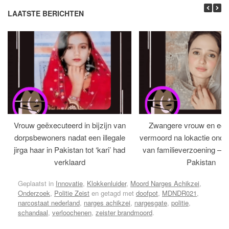
LAATSTE BERICHTEN
Vrouw geëxecuteerd in bijzijn van
Zwangere vrouw en ech
dorpsbewoners nadat een illegale
vermoord na lokactie ond
jirga haar in Pakistan tot ‘kari’ had
van familieverzoening – H
verklaard
Pakistan
Geplaatst in
Innovatie
,
Klokkenluider
,
Moord Narges Achikzei
,
Onderzoek
,
Politie Zeist
en getagd met
doofpot
,
MDNDR021
,
narcostaat nederland
,
narges achikzei
,
nargesgate
,
politie
,
schandaal
,
verloochenen
,
zeister brandmoord
.