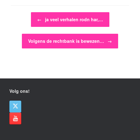
Bericht navigatie
←
ja veel verhalen rodn har,…
Volgens de rechtbank is bewezen…
→
Volg ons!