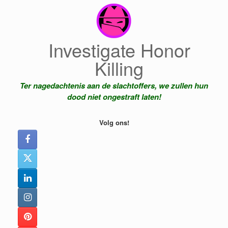
Ga
naar
de
inhoud
Investigate Honor
Killing
Ter nagedachtenis aan de slachtoffers, we zullen hun
dood niet ongestraft laten!
Volg ons!