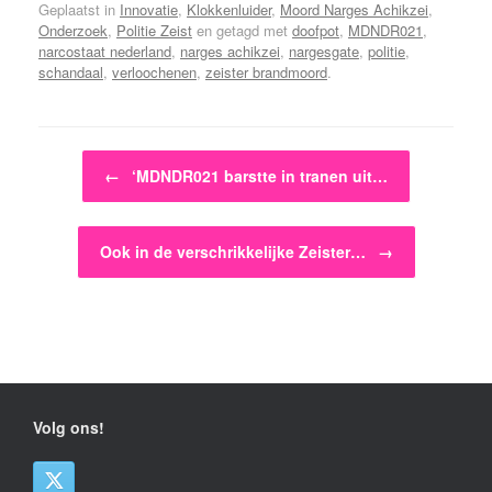
Geplaatst in
Innovatie
,
Klokkenluider
,
Moord Narges Achikzei
,
Onderzoek
,
Politie Zeist
en getagd met
doofpot
,
MDNDR021
,
narcostaat nederland
,
narges achikzei
,
nargesgate
,
politie
,
schandaal
,
verloochenen
,
zeister brandmoord
.
Bericht navigatie
←
‘MDNDR021 barstte in tranen uit…
Ook in de verschrikkelijke Zeister…
→
Volg ons!