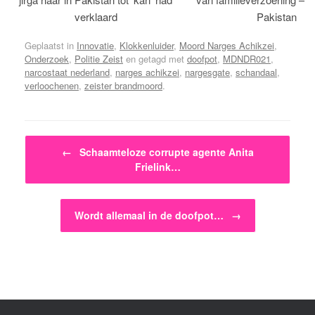
verklaard
Pakistan
Geplaatst in
Innovatie
,
Klokkenluider
,
Moord Narges Achikzei
,
Onderzoek
,
Politie Zeist
en getagd met
doofpot
,
MDNDR021
,
narcostaat nederland
,
narges achikzei
,
nargesgate
,
schandaal
,
verloochenen
,
zeister brandmoord
.
Bericht navigatie
←
Schaamteloze corrupte agente Anita
Frielink…
Wordt allemaal in de doofpot…
→