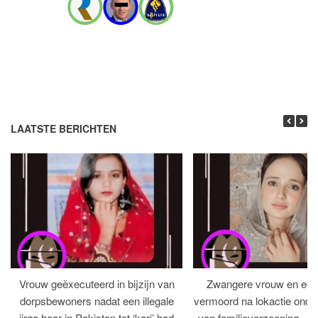
LAATSTE BERICHTEN
Vrouw geëxecuteerd in bijzijn van
Zwangere vrouw en ech
dorpsbewoners nadat een illegale
vermoord na lokactie ond
jirga haar in Pakistan tot ‘kari’ had
van familieverzoening – H