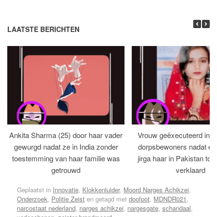
LAATSTE BERICHTEN
Ankita Sharma (25) door haar vader
Vrouw geëxecuteerd in bi
gewurgd nadat ze in India zonder
dorpsbewoners nadat een 
toestemming van haar familie was
jirga haar in Pakistan tot 
getrouwd
verklaard
Geplaatst in
Innovatie
,
Klokkenluider
,
Moord Narges Achikzei
,
Onderzoek
,
Politie Zeist
en getagd met
doofpot
,
MDNDR021
,
narcostaat nederland
,
narges achikzei
,
nargesgate
,
schandaal
,