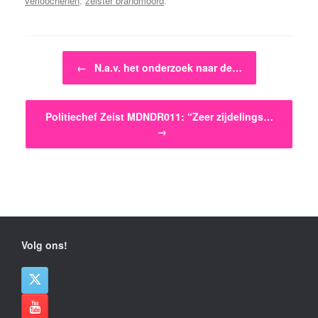
verloochenen
,
zeister brandmoord
.
Bericht navigatie
←
N.a.v. het onderzoek naar de…
Politiechef Zeist MDNDR011: “Zeer zijdelings…
→
Volg ons!