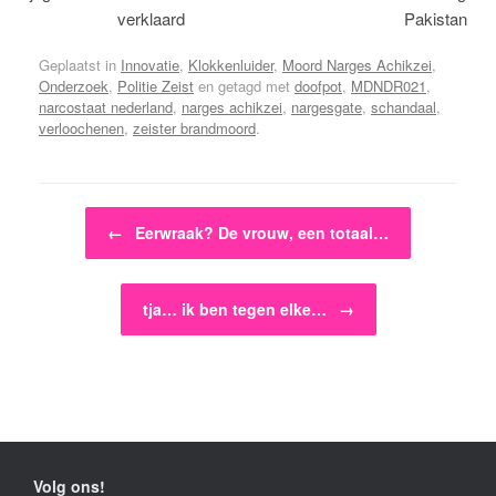
verklaard
Pakistan
Geplaatst in
Innovatie
,
Klokkenluider
,
Moord Narges Achikzei
,
Onderzoek
,
Politie Zeist
en getagd met
doofpot
,
MDNDR021
,
narcostaat nederland
,
narges achikzei
,
nargesgate
,
schandaal
,
verloochenen
,
zeister brandmoord
.
Bericht navigatie
←
Eerwraak? De vrouw, een totaal…
tja… ik ben tegen elke…
→
Volg ons!