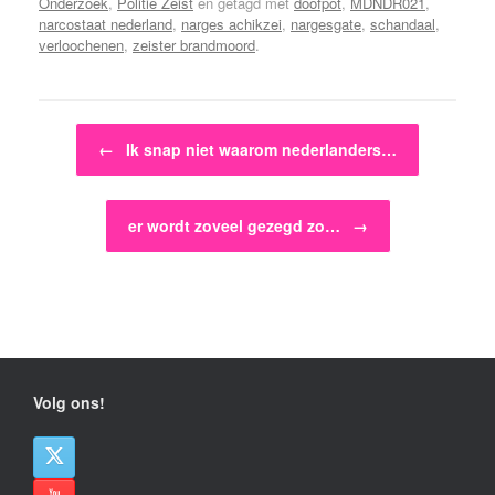
Onderzoek
,
Politie Zeist
en getagd met
doofpot
,
MDNDR021
,
narcostaat nederland
,
narges achikzei
,
nargesgate
,
schandaal
,
verloochenen
,
zeister brandmoord
.
Bericht navigatie
←
Ik snap niet waarom nederlanders…
er wordt zoveel gezegd zo…
→
Volg ons!