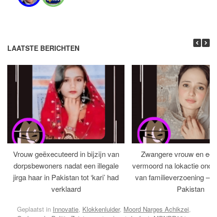
LAATSTE BERICHTEN
Vrouw geëxecuteerd in bijzijn van
Zwangere vrouw en ech
dorpsbewoners nadat een illegale
vermoord na lokactie ond
jirga haar in Pakistan tot ‘kari’ had
van familieverzoening – H
verklaard
Pakistan
Geplaatst in
Innovatie
,
Klokkenluider
,
Moord Narges Achikzei
,