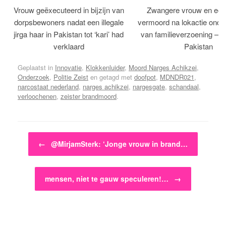
Vrouw geëxecuteerd in bijzijn van
Zwangere vrouw en ech
dorpsbewoners nadat een illegale
vermoord na lokactie ond
jirga haar in Pakistan tot ‘kari’ had
van familieverzoening – H
verklaard
Pakistan
Geplaatst in
Innovatie
,
Klokkenluider
,
Moord Narges Achikzei
,
Onderzoek
,
Politie Zeist
en getagd met
doofpot
,
MDNDR021
,
narcostaat nederland
,
narges achikzei
,
nargesgate
,
schandaal
,
verloochenen
,
zeister brandmoord
.
Bericht navigatie
←
@MirjamSterk: ‘Jonge vrouw in brand…
mensen, niet te gauw speculeren!…
→