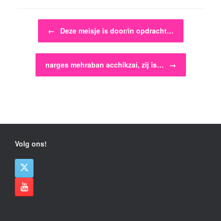
Bericht navigatie
←
Deze meisje is door/in opdracht…
narges mehraban acchikzai, zij is…
→
Volg ons!