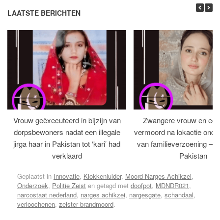
LAATSTE BERICHTEN
Vrouw geëxecuteerd in bijzijn van
Zwangere vrouw en ech
dorpsbewoners nadat een illegale
vermoord na lokactie ond
jirga haar in Pakistan tot ‘kari’ had
van familieverzoening – H
verklaard
Pakistan
Geplaatst in
Innovatie
,
Klokkenluider
,
Moord Narges Achikzei
,
Onderzoek
,
Politie Zeist
en getagd met
doofpot
,
MDNDR021
,
narcostaat nederland
,
narges achikzei
,
nargesgate
,
schandaal
,
verloochenen
,
zeister brandmoord
.