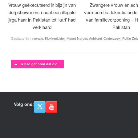
Vrouw geëxecuteerd in bijzijn van
Zwangere vrouw en ech
dorpsbewoners nadat een illegale
vermoord na lokactie ond
jirga haar in Pakistan tot ‘kari’ had
van familieverzoening – H
verklaard
Pakistan
Geplaatst in
Innovatie
,
Klokkenluider
,
Moord Narges Achikzei
,
Onderzoek
,
Politie Zeis
Bericht navigatie
←
Ik had gehoord dat die…
Volg ons!