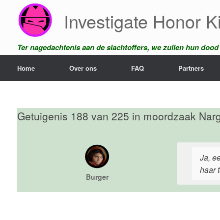
Ga
Investigate Honor Ki
naar
de
inhoud
Ter nagedachtenis aan de slachtoffers, we zullen hun dood n
Home
Over ons
FAQ
Partners
Getuigenis 188 van 225 in moordzaak Narg
Ja, e
haar 
Burger