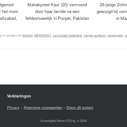
tgenoot
Mahakpreet Kaur (20) vermoord
28-jarige Zohr
er het mom
door haar familie na een
gewurgd bij ver
afizabad,
liefdeshuwelijk in Punjab, Pakistan
in Ma
t
en getagd met
doofpot
,
MDNDR021
,
narcostaat nederland
,
narges achikzei
,
nargesgate
,
s
Verklaringen
Privacy
–
Algemene voorwaarden
–
Steun dit project
Investigate Honor Killing, © 2026