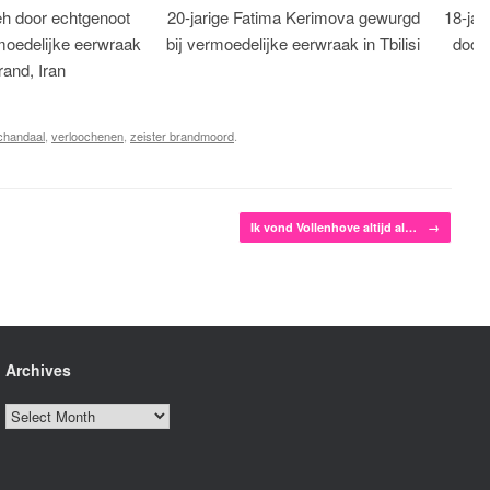
eh door echtgenoot
20-jarige Fatima Kerimova gewurgd
18-jar
moedelijke eerwraak
bij vermoedelijke eerwraak in Tbilisi
dood
rand, Iran
chandaal
,
verloochenen
,
zeister brandmoord
.
Ik vond Vollenhove altijd al…
→
Archives
Archives