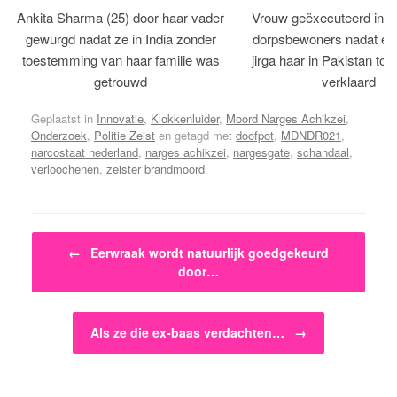
Ankita Sharma (25) door haar vader
Vrouw geëxecuteerd in bi
gewurgd nadat ze in India zonder
dorpsbewoners nadat een 
toestemming van haar familie was
jirga haar in Pakistan tot 
getrouwd
verklaard
Geplaatst in
Innovatie
,
Klokkenluider
,
Moord Narges Achikzei
,
Onderzoek
,
Politie Zeist
en getagd met
doofpot
,
MDNDR021
,
narcostaat nederland
,
narges achikzei
,
nargesgate
,
schandaal
,
verloochenen
,
zeister brandmoord
.
Bericht navigatie
←
Eerwraak wordt natuurlijk goedgekeurd
door…
Als ze die ex-baas verdachten…
→