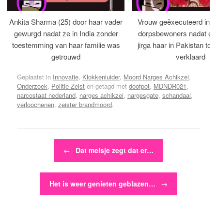
Ankita Sharma (25) door haar vader
Vrouw geëxecuteerd in bi
gewurgd nadat ze in India zonder
dorpsbewoners nadat een 
toestemming van haar familie was
jirga haar in Pakistan tot 
getrouwd
verklaard
Geplaatst in
Innovatie
,
Klokkenluider
,
Moord Narges Achikzei
,
Onderzoek
,
Politie Zeist
en getagd met
doofpot
,
MDNDR021
,
narcostaat nederland
,
narges achikzei
,
nargesgate
,
schandaal
,
verloochenen
,
zeister brandmoord
.
Bericht navigatie
←
Dat meisje zegt dat er…
Het is weer genieten geblazen…
→