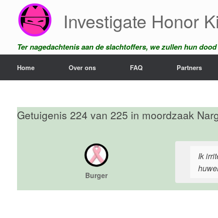
Ga
Investigate Honor Ki
naar
de
inhoud
Ter nagedachtenis aan de slachtoffers, we zullen hun dood n
Home
Over ons
FAQ
Partners
Getuigenis 224 van 225 in moordzaak Narg
Ik irr
huwel
Burger