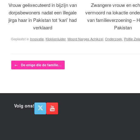
Vrouw geëxecuteerd in bijzijn van
Zwangere vrouw en ech
dorpsbewoners nadat een illegale
vermoord na lokactie ond
jirga haar in Pakistan tot ‘kari’ had
van familieverzoening – H
verklaard
Pakistan
Geplaatst in
Innovatie
,
Klokkenluider
,
Moord Narges Achikzei
,
Onderzoek
,
Politie Zeis
Bericht navigatie
←
De enige die de familie…
Volg ons!