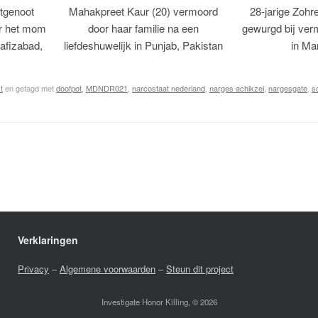
tgenoot
Mahakpreet Kaur (20) vermoord
28-jarige Zohr
er het mom
door haar familie na een
gewurgd bij ver
afizabad,
liefdeshuwelijk in Punjab, Pakistan
in Ma
t
en getagd met
doofpot
,
MDNDR021
,
narcostaat nederland
,
narges achikzei
,
nargesgate
,
s
Verklaringen
Privacy
–
Algemene voorwaarden
–
Steun dit project
Investigate Honor Killing, © 2026