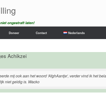
lling
iet ongestraft laten!
Doneer
Contact
Nederlands
es Achikzei
iteerde mij ook aan het woord 'AfghAantje', verder vind ik het bel
ijk niet geldig is. Wacko