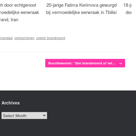
eh door echtgenoot
20-jarige Fatima Kerimova gewurgd
18-jar
moedelijke eerwraak
bij vermoedelijke eerwraak in Tbilisi
dood
rand, Iran
chandaal
,
verloochenen
,
zeister brandmoord
.
Buurtbewoner: “Een brandmoord of vet…
→
Archives
Archives