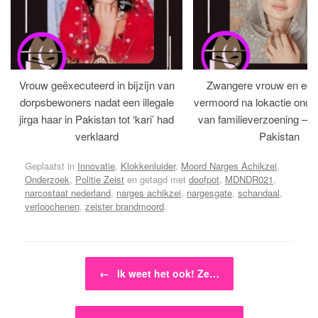
Vrouw geëxecuteerd in bijzijn van
Zwangere vrouw en ech
dorpsbewoners nadat een illegale
vermoord na lokactie ond
jirga haar in Pakistan tot ‘kari’ had
van familieverzoening – H
verklaard
Pakistan
Geplaatst in
Innovatie
,
Klokkenluider
,
Moord Narges Achikzei
,
Onderzoek
,
Politie Zeist
en getagd met
doofpot
,
MDNDR021
,
narcostaat nederland
,
narges achikzei
,
nargesgate
,
schandaal
,
verloochenen
,
zeister brandmoord
.
Bericht navigatie
←
Ik weet het ook! Ze…