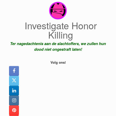
Ga
naar
de
inhoud
Investigate Honor
Killing
Ter nagedachtenis aan de slachtoffers, we zullen hun
dood niet ongestraft laten!
Volg ons!