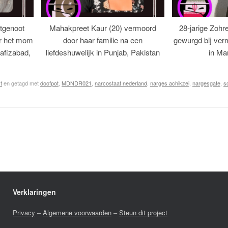
tgenoot
Mahakpreet Kaur (20) vermoord
28-jarige Zohr
er het mom
door haar familie na een
gewurgd bij ver
afizabad,
liefdeshuwelijk in Punjab, Pakistan
in Ma
t
en getagd met
doofpot
,
MDNDR021
,
narcostaat nederland
,
narges achikzei
,
nargesgate
,
s
Verklaringen
Privacy
–
Algemene voorwaarden
–
Steun dit project