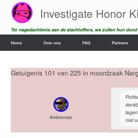
Ga
Investigate Honor Ki
naar
de
inhoud
Ter nagedachtenis aan de slachtoffers, we zullen hun dood n
Home
Over ons
FAQ
Partners
Getuigenis 101 van 225 in moordzaak Narg
Polit
denkb
tegen
Ambtenaar
niet ui