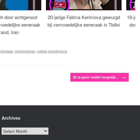
eh door echtgenoot
20-jarige Fatima Kerimova gewurgd
18-jar
moedelijke eerwraak
bij vermoedelijke eerwraak in Tbilisi
dood
rand, Iran
chandaal
,
verloochenen
,
zeister brandmoord
.
Er is geen twijfel mogelijk…
→
Archives
Archives