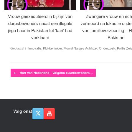
Vrouw geëxecuteerd in bijzijn van
Zwangere vrouw en ech
dorpsbewoners nadat een illegale
vermoord na lokactie ond
jirga haar in Pakistan tot ‘kari’ had
van familieverzoening – H
verklaard
Pakistan
Geplaatst in
Innovatie
,
Klokkenluider
,
Moord Narges Achikzei
,
Onderzoek
,
Politie Zeis
Bericht navigatie
←
Hart van Nederland: ‘Volgens buurtbewoners…
Volg ons!