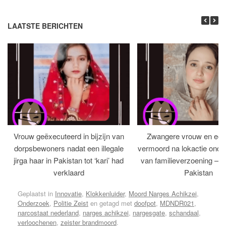
LAATSTE BERICHTEN
Vrouw geëxecuteerd in bijzijn van
Zwangere vrouw en ech
dorpsbewoners nadat een illegale
vermoord na lokactie ond
jirga haar in Pakistan tot ‘kari’ had
van familieverzoening – H
verklaard
Pakistan
Geplaatst in
Innovatie
,
Klokkenluider
,
Moord Narges Achikzei
,
Onderzoek
,
Politie Zeist
en getagd met
doofpot
,
MDNDR021
,
narcostaat nederland
,
narges achikzei
,
nargesgate
,
schandaal
,
verloochenen
,
zeister brandmoord
.