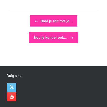
Bericht navigatie
←
Haat je zelf met je…
Nou je kunt er ook…
→
Volg ons!