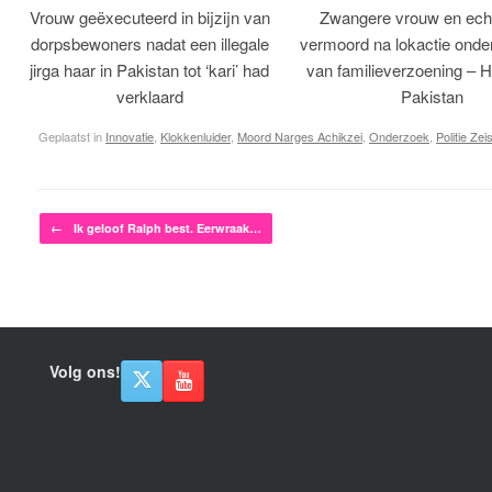
Vrouw geëxecuteerd in bijzijn van
Zwangere vrouw en ech
dorpsbewoners nadat een illegale
vermoord na lokactie ond
jirga haar in Pakistan tot ‘kari’ had
van familieverzoening – H
verklaard
Pakistan
Geplaatst in
Innovatie
,
Klokkenluider
,
Moord Narges Achikzei
,
Onderzoek
,
Politie Zeis
Bericht navigatie
←
Ik geloof Ralph best. Eerwraak…
Volg ons!