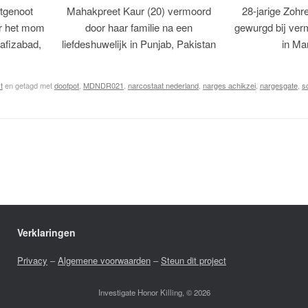
tgenoot
Mahakpreet Kaur (20) vermoord
28-jarige Zohr
er het mom
door haar familie na een
gewurgd bij ver
afizabad,
liefdeshuwelijk in Punjab, Pakistan
in Ma
t
en getagd met
doofpot
,
MDNDR021
,
narcostaat nederland
,
narges achikzei
,
nargesgate
,
s
Verklaringen
Privacy
–
Algemene voorwaarden
–
Steun dit project
Investigate Honor Killing, © 2026