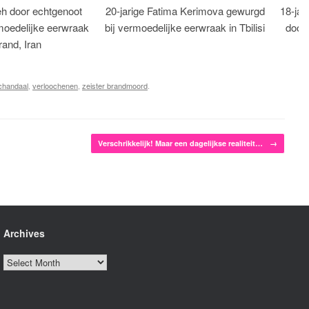
eh door echtgenoot
20-jarige Fatima Kerimova gewurgd
18-jar
moedelijke eerwraak
bij vermoedelijke eerwraak in Tbilisi
dood
rand, Iran
chandaal
,
verloochenen
,
zeister brandmoord
.
Verschrikkelijk! Maar een dagelijkse realiteit…
→
Archives
Archives