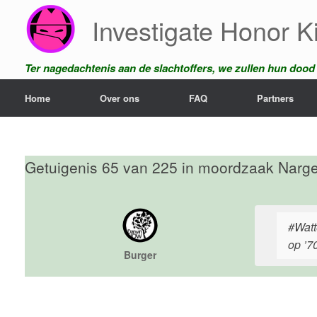
Ga
Investigate Honor Ki
naar
de
inhoud
Ter nagedachtenis aan de slachtoffers, we zullen hun dood n
Home
Over ons
FAQ
Partners
Getuigenis 65 van 225 in moordzaak Narge
#Watt
op ’7
Burger