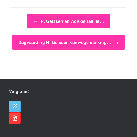
Bericht navigatie
←
R. Geissen en Advios failliet…
Dagvaarding R. Geissen vanwege stalking…
→
Volg ons!