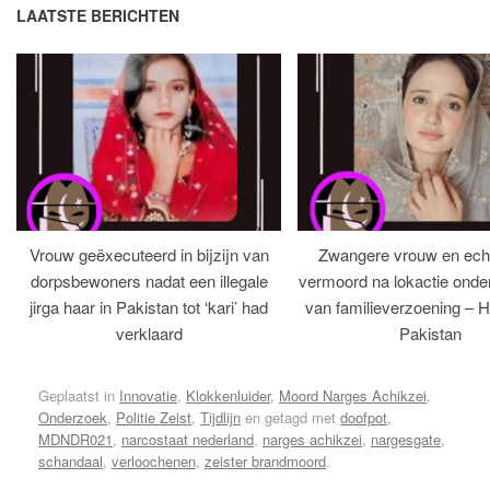
LAATSTE BERICHTEN
Vrouw geëxecuteerd in bijzijn van
Zwangere vrouw en ech
dorpsbewoners nadat een illegale
vermoord na lokactie ond
jirga haar in Pakistan tot ‘kari’ had
van familieverzoening – H
verklaard
Pakistan
Geplaatst in
Innovatie
,
Klokkenluider
,
Moord Narges Achikzei
,
Onderzoek
,
Politie Zeist
,
Tijdlijn
en getagd met
doofpot
,
MDNDR021
,
narcostaat nederland
,
narges achikzei
,
nargesgate
,
schandaal
,
verloochenen
,
zeister brandmoord
.