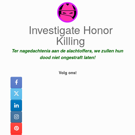
Ga
naar
de
inhoud
Investigate Honor
Killing
Ter nagedachtenis aan de slachtoffers, we zullen hun
dood niet ongestraft laten!
Volg ons!