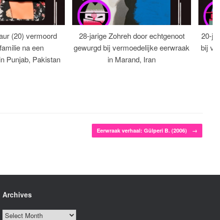
aur (20) vermoord
28-jarige Zohreh door echtgenoot
20-ja
familie na een
gewurgd bij vermoedelijke eerwraak
bij ve
 in Punjab, Pakistan
in Marand, Iran
Eerwraak verhaal: Gülperi B. (2006)
→
Archives
Archives