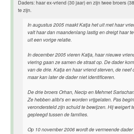
Daders: haar ex-vriend (30 jaar) en zijn twee broers (
te zijn.
In augustus 2005 maakt Katja het uit met haar vri
valt haar dan maandenlang lastig en dreigt haar t
uit een vorige relatie.
In december 2005 vieren Katja, haar nieuwe vriend
viering gaan ze samen de straat op. De dader komt u
van de drie. Katja en haar vriend sterven, de neef o
maar kan later de dader niet identificeren.
De drie broers Orhan, Necip en Mehmet Sarischan w
Ze hebben alibi's en worden vrijgelaten. Pas begi
verondersteld zijn schuld te bewijzen. Hij weigert 
gepleegd tussen de families.
Op 10 november 2006 wordt de vermeende dader d