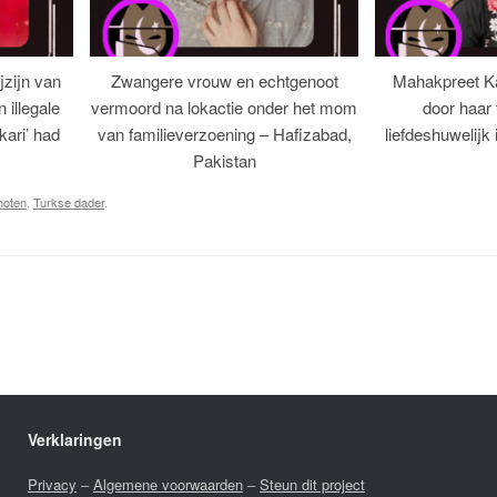
jzijn van
Zwangere vrouw en echtgenoot
Mahakpreet K
illegale
vermoord na lokactie onder het mom
door haar 
‘kari’ had
van familieverzoening – Hafizabad,
liefdeshuwelijk
Pakistan
hoten
,
Turkse dader
.
Verklaringen
Privacy
–
Algemene voorwaarden
–
Steun dit project