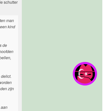
de schutter
aten man
 een kind
s de
 hoofden
bellen,
delict.
 worden
aden zijn
 aan