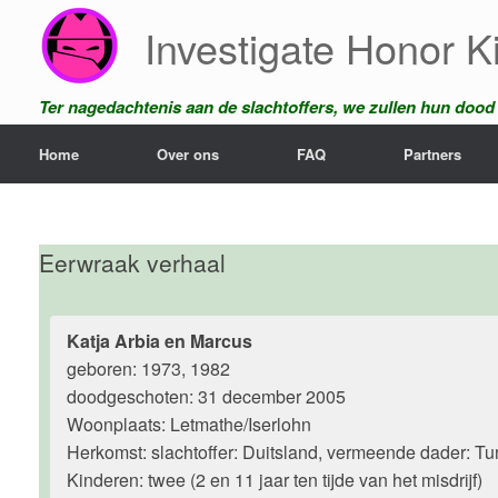
Ga
Investigate Honor Ki
naar
de
inhoud
Ter nagedachtenis aan de slachtoffers, we zullen hun dood n
Home
Over ons
FAQ
Partners
Eerwraak verhaal
Katja Arbia en Marcus
geboren: 1973, 1982
doodgeschoten: 31 december 2005
Woonplaats: Letmathe/Iserlohn
Herkomst: slachtoffer: Duitsland, vermeende dader: Tur
Kinderen: twee (2 en 11 jaar ten tijde van het misdrijf)