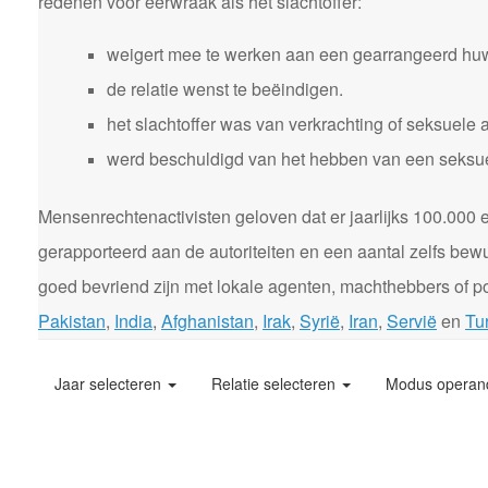
redenen voor eerwraak als het slachtoffer:
weigert mee te werken aan een gearrangeerd huw
de relatie wenst te beëindigen.
het slachtoffer was van verkrachting of seksuele 
werd beschuldigd van het hebben van een seksuele
Mensenrechtenactivisten geloven dat er jaarlijks 100.00
gerapporteerd aan de autoriteiten en een aantal zelfs bewu
goed bevriend zijn met lokale agenten, machthebbers of pol
Pakistan
,
India
,
Afghanistan
,
Irak
,
Syrië
,
Iran
,
Servië
en
Tur