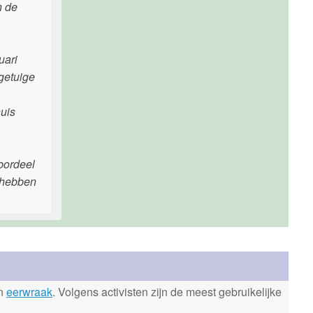
n de
uari
 getuige
huis
 bordeel
 hebben
en
eerwraak
. Volgens activisten zijn de meest gebruikelijke