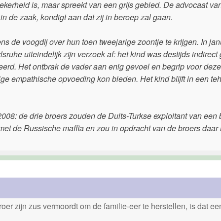
ekerheid is, maar spreekt van een grijs gebied. De advocaat va
 in de zaak, kondigt aan dat zij in beroep zal gaan.
ens de voogdij over hun toen tweejarige zoontje te krijgen. In jan
ruhe uiteindelijk zijn verzoek af: het kind was destijds indirect
erd. Het ontbrak de vader aan enig gevoel en begrip voor deze
dige empathische opvoeding kon bieden. Het kind blijft in een te
i 2008: de drie broers zouden de Duits-Turkse exploitant van een
met de Russische maffia en zou in opdracht van de broers daar
er zijn zus vermoordt om de familie-eer te herstellen, is dat e