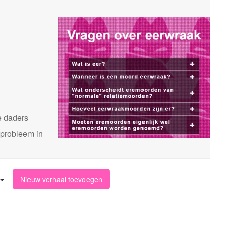
n
e daders
 probleem in