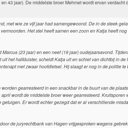
38 en 43 jaar). De middelste broer Mehmet wordt ervan verdacht 
end, met wie ze vijf jaar had samengewoond. De in de steek gel
e vermoorden. Het stel heeft samen een zoon en Katja heeft nog
 Marcus (23 jaar) en een neef (19 jaar) oudejaarsavond. Tijden
it het halfduister, scheldt Katja uit en schiet van dichtbij in de
ntsnapt met zwaar hoofdletsel. Hij slaagt er nog in de politie te 
orden gearresteerd in een snackbar in de buurt van de plaats 
n april wordt de middelste broer weer gearresteerd. Kruitsporen
te getuigen. Er wordt echter gezegd dat er al verschillende misd
oor de juryrechtbank van Hagen vrijgesproken wegens gebrek