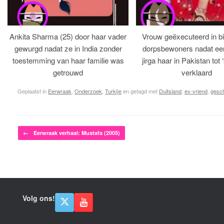
Ankita Sharma (25) door haar vader
Vrouw geëxecuteerd in bi
gewurgd nadat ze in India zonder
dorpsbewoners nadat een 
toestemming van haar familie was
jirga haar in Pakistan tot 
getrouwd
verklaard
Geplaatst in
Eerwraak
,
Onderzoek
,
Turkije
en getagd met
Duitsland
,
ex-vriend
,
gesc
Bericht navigatie
←
Eerwraak verhaal: Mustafa (2005)
Volg ons!