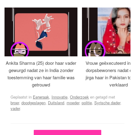
Ankita Sharma (25) door haar vader
Vrouw geëxecuteerd in bi
gewurgd nadat ze in India zonder
dorpsbewoners nadat een 
toestemming van haar familie was
jirga haar in Pakistan tot 
getrouwd
verklaard
Geplaatst in
Eerwraak
,
Innovatie
,
Onderzoek
en getagd met
broer
,
doodgeslagen
,
Duitsland
,
moeder
,
politie
,
Syrische dader
,
vader
.
Bericht navigatie