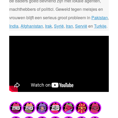
de daders goed bevriend zijn met lokale agenten,
machthebbers of politici. Geweld tegen meisjes en
vrouwen blijft een serieus groot probleem in
Pakistan
,
India
,
Afghanistan
,
Irak
,
Syrië
,
Iran
,
Servië
en
Turkije
.