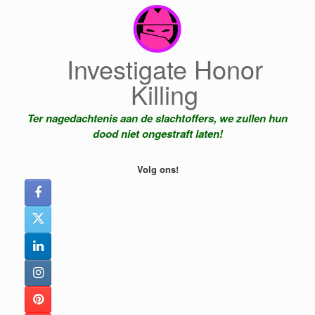
Ga
naar
de
inhoud
Investigate Honor
Killing
Ter nagedachtenis aan de slachtoffers, we zullen hun
dood niet ongestraft laten!
Volg ons!