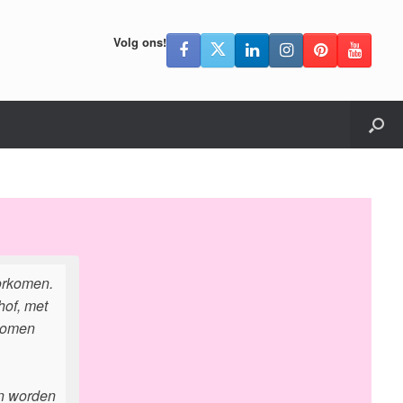
Volg ons!
orkomen.
hof, met
enomen
en worden