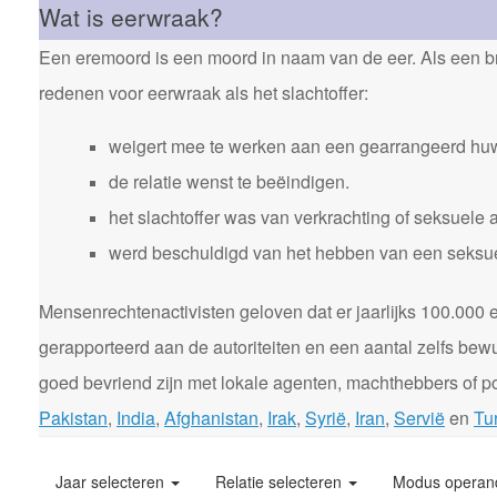
Wat is eerwraak?
Een eremoord is een moord in naam van de eer. Als een bro
redenen voor eerwraak als het slachtoffer:
weigert mee te werken aan een gearrangeerd huw
de relatie wenst te beëindigen.
het slachtoffer was van verkrachting of seksuele 
werd beschuldigd van het hebben van een seksuele
Mensenrechtenactivisten geloven dat er jaarlijks 100.00
gerapporteerd aan de autoriteiten en een aantal zelfs bewu
goed bevriend zijn met lokale agenten, machthebbers of pol
Pakistan
,
India
,
Afghanistan
,
Irak
,
Syrië
,
Iran
,
Servië
en
Tur