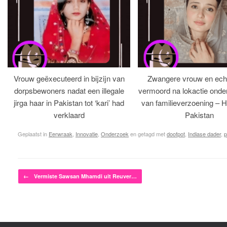
Vrouw geëxecuteerd in bijzijn van
Zwangere vrouw en ech
dorpsbewoners nadat een illegale
vermoord na lokactie ond
jirga haar in Pakistan tot ‘kari’ had
van familieverzoening – H
verklaard
Pakistan
Geplaatst in
Eerwraak
,
Innovatie
,
Onderzoek
en getagd met
doofpot
,
Indiase dader
,
p
Bericht navigatie
←
Vermiste Sawsan Mhamdi uit Reuver…