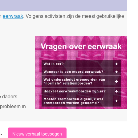
en
eerwraak
. Volgens activisten zijn de meest gebruikelijke
n
e daders
 probleem in