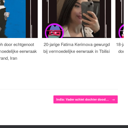
eh door echtgenoot
20-jarige Fatima Kerimova gewurgd
18-jar
moedelijke eerwraak
bij vermoedelijke eerwraak in Tbilisi
dood
rand, Iran
India: Vader schiet dochter dood…
→