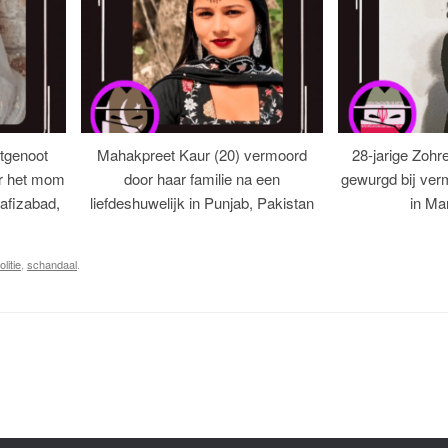
tgenoot
Mahakpreet Kaur (20) vermoord
28-jarige Zohr
er het mom
door haar familie na een
gewurgd bij ver
afizabad,
liefdeshuwelijk in Punjab, Pakistan
in Ma
olitie
,
schandaal
.