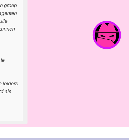
en groep
 agenten
utie
 kunnen
 te
 leiders
d als