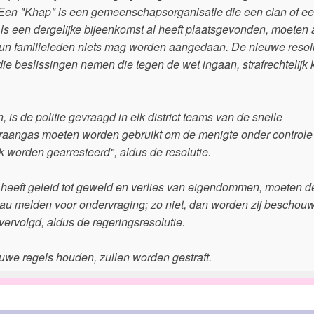
s. Een "Khap" is een gemeenschapsorganisatie die een clan of e
Als een dergelijke bijeenkomst al heeft plaatsgevonden, moeten
hun familieleden niets mag worden aangedaan. De nieuwe resol
ie beslissingen nemen die tegen de wet ingaan, strafrechtelijk
 is de politie gevraagd in elk district teams van de snelle
traangas moeten worden gebruikt om de menigte onder controle
k worden gearresteerd", aldus de resolutie.
 heeft geleid tot geweld en verlies van eigendommen, moeten de
eau melden voor ondervraging; zo niet, dan worden zij beschouw
 vervolgd, aldus de regeringsresolutie.
euwe regels houden, zullen worden gestraft.