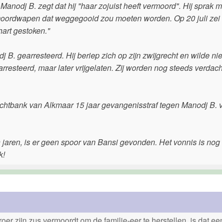
anodj B. zegt dat hij "haar zojuist heeft vermoord". Hij sprak me
 moordwapen dat weggegooid zou moeten worden. Op 20 juli ze
hart gestoken."
. gearresteerd. Hij beriep zich op zijn zwijgrecht en wilde nie
resteerd, maar later vrijgelaten. Zij worden nog steeds verdac
e rechtbank van Alkmaar 15 jaar gevangenisstraf tegen Manodj B. 
jaren, is er geen spoor van Bansi gevonden. Het vonnis is nog 
k!
er zijn zus vermoordt om de familie-eer te herstellen, is dat e