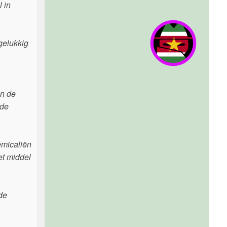
 in
gelukkig
en de
 de
emicaliën
et middel
de