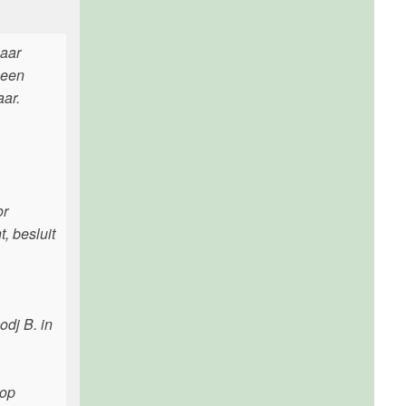
naar
 een
aar.
or
, besluit
dj B. in
 op