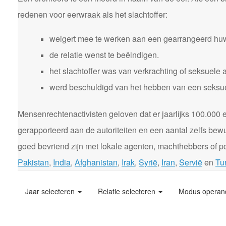
redenen voor eerwraak als het slachtoffer:
weigert mee te werken aan een gearrangeerd huw
de relatie wenst te beëindigen.
het slachtoffer was van verkrachting of seksuele 
werd beschuldigd van het hebben van een seksuele
Mensenrechtenactivisten geloven dat er jaarlijks 100.00
gerapporteerd aan de autoriteiten en een aantal zelfs bewu
goed bevriend zijn met lokale agenten, machthebbers of pol
Pakistan
,
India
,
Afghanistan
,
Irak
,
Syrië
,
Iran
,
Servië
en
Tur