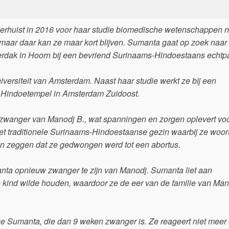
erhuist in 2016 voor haar studie biomedische wetenschappen 
 maar daar kan ze maar kort blijven. Sumanta gaat op zoek naar
derdak in Hoorn bij een bevriend Surinaams-Hindoestaans echtp
versiteit van Amsterdam. Naast haar studie werkt ze bij een
n Hindoetempel in Amsterdam Zuidoost.
zwanger van Manodj B., wat spanningen en zorgen oplevert vo
 traditionele Surinaams-Hindoestaanse gezin waarbij ze woont
 zeggen dat ze gedwongen werd tot een abortus.
manta opnieuw zwanger te zijn van Manodj. Sumanta liet aan
kind wilde houden, waardoor ze de eer van de familie van Mano
ge Sumanta, die dan 9 weken zwanger is. Ze reageert niet meer