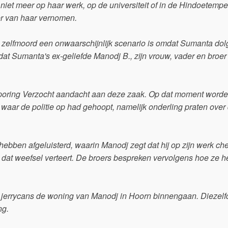
iet meer op haar werk, op de universiteit of in de Hindoetempel
er van haar vernomen.
at zelfmoord een onwaarschijnlijk scenario is omdat Sumanta dol
at Sumanta's ex-geliefde Manodj B., zijn vrouw, vader en broer
sporing Verzocht aandacht aan deze zaak. Op dat moment word
 waar de politie op had gehoopt, namelijk onderling praten over
hebben afgeluisterd, waarin Manodj zegt dat hij op zijn werk ch
 dat weefsel verteert. De broers bespreken vervolgens hoe ze h
t jerrycans de woning van Manodj in Hoorn binnengaan. Diezelf
ng.