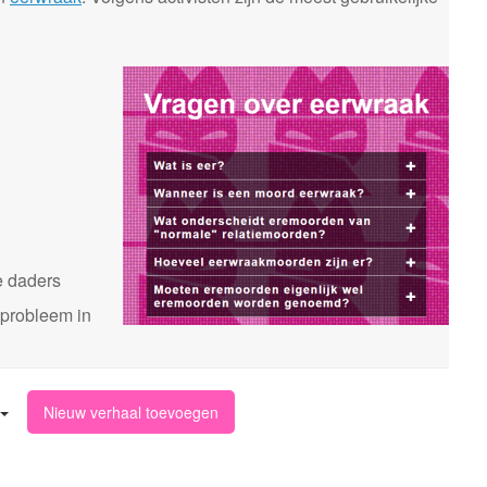
n
e daders
 probleem in