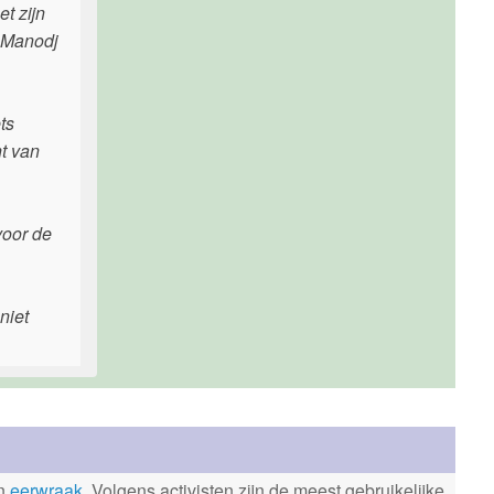
t zijn
i Manodj
ts
ht van
voor de
niet
en
eerwraak
. Volgens activisten zijn de meest gebruikelijke